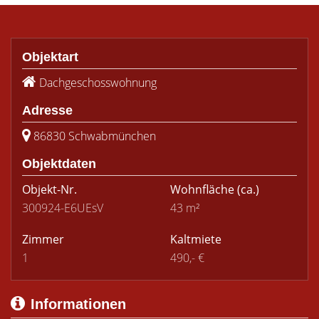
Objektart
Dachgeschosswohnung
Adresse
86830 Schwabmünchen
Objektdaten
Objekt-Nr.
Wohnfläche
(ca.)
300924-E6UEsV
43 m²
Zimmer
Kaltmiete
1
490,- €
Informationen