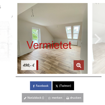
490,- €
Facebook
(Twitter)
Notizblock (
)
merken
drucken