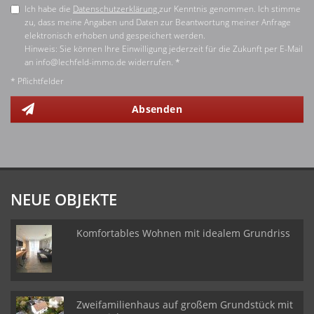
Ich habe die
Datenschutzerklärung
zur Kenntnis genommen. Ich stimme
zu, dass meine Angaben und Daten zur Beantwortung meiner Anfrage
elektronisch erhoben und gespeichert werden.
Hinweis: Sie können Ihre Einwilligung jederzeit für die Zukunft per E-Mail
an info@lechfeld-immo.de widerrufen. *
* Pflichtfelder
Absenden
NEUE OBJEKTE
Komfortables Wohnen mit idealem Grundriss
Zweifamilienhaus auf großem Grundstück mit